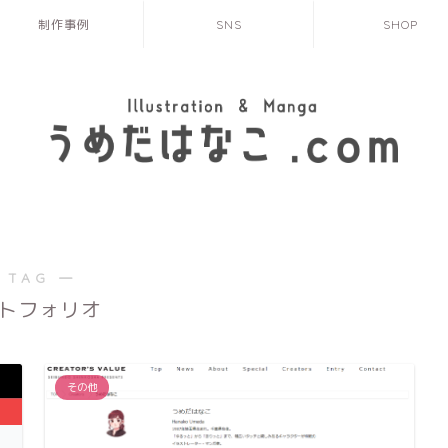
制作事例
SNS
SHOP
 TAG ―
トフォリオ
その他