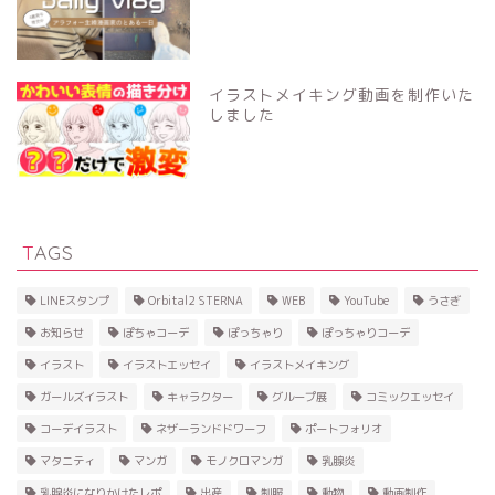
イラストメイキング動画を制作いた
しました
TAGS
LINEスタンプ
Orbital2 STERNA
WEB
YouTube
うさぎ
お知らせ
ぽちゃコーデ
ぽっちゃり
ぽっちゃりコーデ
イラスト
イラストエッセイ
イラストメイキング
ガールズイラスト
キャラクター
グループ展
コミックエッセイ
コーデイラスト
ネザーランドドワーフ
ポートフォリオ
マタニティ
マンガ
モノクロマンガ
乳腺炎
乳腺炎になりかけたレポ
出産
制服
動物
動画制作