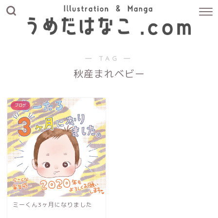
― TAG ―
秋産まれベビー
ブログ
ミーくん3ヶ月になりました