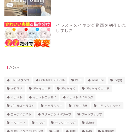
イラストメイキング動画を制作いた
しました
TAGS
LINEスタンプ
Orbital2 STERNA
WEB
YouTube
うさぎ
お知らせ
ぽちゃコーデ
ぽっちゃり
ぽっちゃりコーデ
イラスト
イラストエッセイ
イラストメイキング
ガールズイラスト
キャラクター
グループ展
コミックエッセイ
コーデイラスト
ネザーランドドワーフ
ポートフォリオ
マタニティ
マンガ
モノクロマンガ
乳腺炎
乳腺炎になりかけたレポ
出産
制服
動物
動画制作