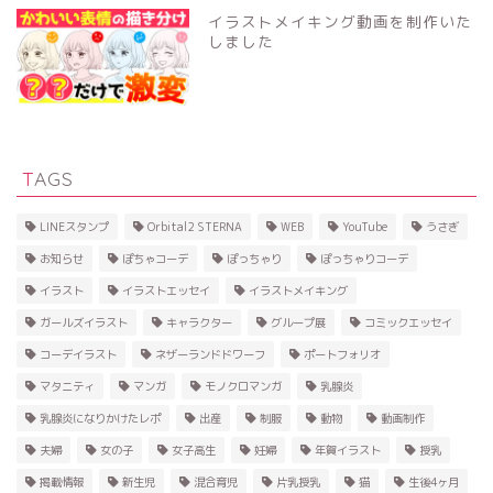
イラストメイキング動画を制作いた
しました
TAGS
LINEスタンプ
Orbital2 STERNA
WEB
YouTube
うさぎ
お知らせ
ぽちゃコーデ
ぽっちゃり
ぽっちゃりコーデ
イラスト
イラストエッセイ
イラストメイキング
ガールズイラスト
キャラクター
グループ展
コミックエッセイ
コーデイラスト
ネザーランドドワーフ
ポートフォリオ
マタニティ
マンガ
モノクロマンガ
乳腺炎
乳腺炎になりかけたレポ
出産
制服
動物
動画制作
夫婦
女の子
女子高生
妊婦
年賀イラスト
授乳
掲載情報
新生児
混合育児
片乳授乳
猫
生後4ヶ月