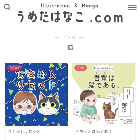
― TAG ―
猫
育児漫画
ブログ
ひとみしリセット
赤ちゃんは猫である