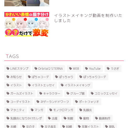
イラストメイキング動画を制作いた
しました
TAGS
LINEスタンプ
Orbital2 STERNA
WEB
YouTube
うさぎ
お知らせ
ぽちゃコーデ
ぽっちゃり
ぽっちゃりコーデ
イラスト
イラストエッセイ
イラストメイキング
ガールズイラスト
キャラクター
グループ展
コミックエッセイ
コーデイラスト
ネザーランドドワーフ
ポートフォリオ
マタニティ
マンガ
モノクロマンガ
乳腺炎
乳腺炎になりかけたレポ
出産
制服
動物
動画制作
夫婦
女の子
女子高生
妊婦
年賀イラスト
授乳